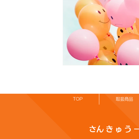
TOP
取扱商品
​さんきゅう