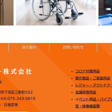
会社案内
お問い合わせ
ー株式会社
コロナ対策用品
電化製品・ご家庭用品
ル
レジャー・アウトドア
京都市下京区三軒町552
会議研修用品
FAX:075-343-0616
​
イベント用品・パイ
00 日祝定休
具・映像機器類