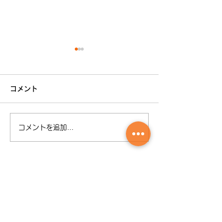
臨時休業のお知
誠に勝手ながら令
コメント
25日臨時休業と
だきます お客様
してはご不便、ご
年末年始営業のご案内
コメントを追加…
けしますが 何卒
願い申し上げます
​さんきゅうー株式会社
さんきゅう・レンタル
〒600-8097 京都府京都市下京区三軒町552
TEL:
075-343-1712
FAX:
075-343-