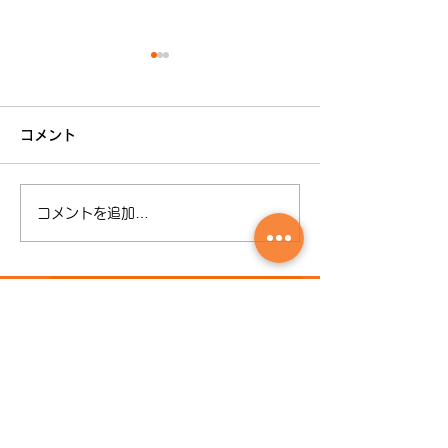
臨時休業のお知らせ
誠に勝手ながら令和5年8月
コメント
25日臨時休業とさせていた
だきます お客様におかれま
してはご不便、ご迷惑をおか
コメントを追加…
けしますが 何卒よろしくお
夏季休暇
願い申し上げます。
らせ
​さんきゅうー株式会社
さんきゅう・レンタル
〒600-8097 京都府京都市下京区三軒町552
TEL:
075-343-1712
FAX:
075-343-
0616
​営業時間 9:00～17:00 日祝定休